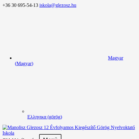
+36 30 695-54-13
iskola@glezosz.hu
Magyar
(
Magyar
)
Ελληνικα
(
görög
)